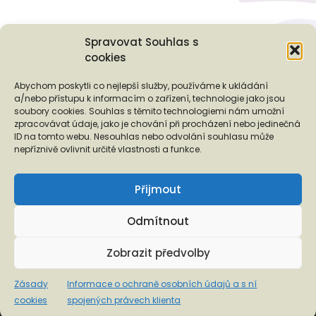
Spravovat Souhlas s
cookies
Podporují nás...
Abychom poskytli co nejlepší služby, používáme k ukládání
a/nebo přístupu k informacím o zařízení, technologie jako jsou
soubory cookies. Souhlas s těmito technologiemi nám umožní
zpracovávat údaje, jako je chování při procházení nebo jedinečná
ID na tomto webu. Nesouhlas nebo odvolání souhlasu může
❬
❭
nepříznivě ovlivnit určité vlastnosti a funkce.
Přijmout
Odmítnout
Copyright © 2026 EUROTOPIA.CZ, o.p.s.
Zobrazit předvolby
Informace o ochraně osobních údajů a s ní spojených
Zásady
Informace o ochraně osobních údajů a s ní
právech klienta
cookies
spojených právech klienta