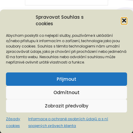
Spravovat Souhlas s
cookies
Podporují nás...
Abychom poskytli co nejlepší služby, používáme k ukládání
a/nebo přístupu k informacím o zařízení, technologie jako jsou
soubory cookies. Souhlas s těmito technologiemi nám umožní
zpracovávat údaje, jako je chování při procházení nebo jedinečná
ID na tomto webu. Nesouhlas nebo odvolání souhlasu může
❬
❭
nepříznivě ovlivnit určité vlastnosti a funkce.
Přijmout
Odmítnout
Copyright © 2026 EUROTOPIA.CZ, o.p.s.
Zobrazit předvolby
Informace o ochraně osobních údajů a s ní spojených
Zásady
Informace o ochraně osobních údajů a s ní
právech klienta
cookies
spojených právech klienta