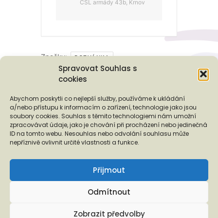
ČSL armády 43b, Krnov
Značky:
POZVÁNKA
Spravovat Souhlas s
cookies
Podporují nás...
Abychom poskytli co nejlepší služby, používáme k ukládání
a/nebo přístupu k informacím o zařízení, technologie jako jsou
soubory cookies. Souhlas s těmito technologiemi nám umožní
zpracovávat údaje, jako je chování při procházení nebo jedinečná
ID na tomto webu. Nesouhlas nebo odvolání souhlasu může
❬
❭
nepříznivě ovlivnit určité vlastnosti a funkce.
Přijmout
Odmítnout
Copyright © 2026 EUROTOPIA.CZ, o.p.s.
Zobrazit předvolby