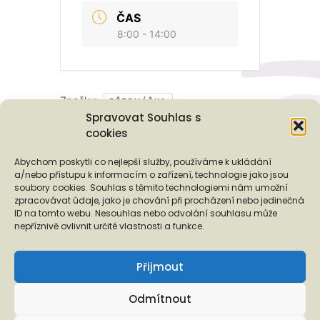
ČAS
8:00 - 14:00
Značky:
PŘEDNÁŠKA
Spravovat Souhlas s
cookies
Podporují nás...
Abychom poskytli co nejlepší služby, používáme k ukládání
a/nebo přístupu k informacím o zařízení, technologie jako jsou
soubory cookies. Souhlas s těmito technologiemi nám umožní
zpracovávat údaje, jako je chování při procházení nebo jedinečná
ID na tomto webu. Nesouhlas nebo odvolání souhlasu může
❬
❭
nepříznivě ovlivnit určité vlastnosti a funkce.
Přijmout
Odmítnout
Copyright © 2026 EUROTOPIA.CZ, o.p.s.