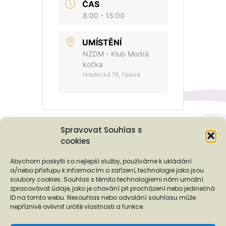
ČAS
8:00 - 15:00
UMÍSTĚNÍ
NZDM - Klub Modrá
kočka
Hradecká 16, Opava
Spravovat Souhlas s
cookies
Podporují nás...
Abychom poskytli co nejlepší služby, používáme k ukládání
a/nebo přístupu k informacím o zařízení, technologie jako jsou
soubory cookies. Souhlas s těmito technologiemi nám umožní
zpracovávat údaje, jako je chování při procházení nebo jedinečná
ID na tomto webu. Nesouhlas nebo odvolání souhlasu může
❬
❭
nepříznivě ovlivnit určité vlastnosti a funkce.