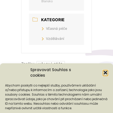
Blansko
KATEGORIE
Včasná péče
Vzdělávání
Značky:
VČASNÁ PÉČE
Spravovat Souhlas s
cookies
Podporují nás...
Abychom poskytli co nejlepší služby, používáme k ukládání
a/nebo přístupu k informacím o zařízení, technologie jako jsou
soubory cookies. Souhlas s těmito technologiemi nám umožní
zpracovávat údaje, jako je chování při procházení nebo jedinečná
ID na tomto webu. Nesouhlas nebo odvolání souhlasu může
❬
❭
nepříznivě ovlivnit určité vlastnosti a funkce.