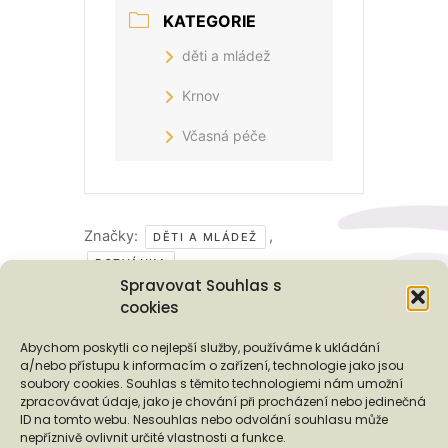
KATEGORIE
děti a mládež
Krnov
Včasná péče
Značky:
,
DĚTI A MLÁDEŽ
POZVÁNKA
Spravovat Souhlas s
cookies
Podporují nás...
Abychom poskytli co nejlepší služby, používáme k ukládání
a/nebo přístupu k informacím o zařízení, technologie jako jsou
soubory cookies. Souhlas s těmito technologiemi nám umožní
zpracovávat údaje, jako je chování při procházení nebo jedinečná
ID na tomto webu. Nesouhlas nebo odvolání souhlasu může
nepříznivě ovlivnit určité vlastnosti a funkce.