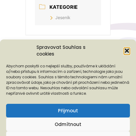
KATEGORIE
Jeseník
Spravovat Souhlas s
cookies
Podporují nás...
Abychom poskytli co nejlepší služby, používáme k ukládání
a/nebo přístupu k informacím o zařízení, technologie jako jsou
soubory cookies. Souhlas s těmito technologiemi nám umožní
zpracovávat údaje, jako je chování při procházení nebo jedinečná
ID na tomto webu. Nesouhlas nebo odvolání souhlasu může
❬
❭
nepříznivě ovlivnit určité vlastnosti a funkce.
Přijmout
Odmítnout
Copyright © 2026 EUROTOPIA.CZ, o.p.s.