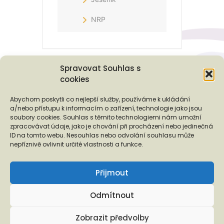
NRP
Spravovat Souhlas s
cookies
Podporují nás...
Abychom poskytli co nejlepší služby, používáme k ukládání
a/nebo přístupu k informacím o zařízení, technologie jako jsou
soubory cookies. Souhlas s těmito technologiemi nám umožní
zpracovávat údaje, jako je chování při procházení nebo jedinečná
ID na tomto webu. Nesouhlas nebo odvolání souhlasu může
❬
❭
nepříznivě ovlivnit určité vlastnosti a funkce.
Přijmout
Odmítnout
Copyright © 2026 EUROTOPIA.CZ, o.p.s.
Zobrazit předvolby