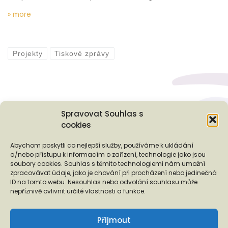
» more
Projekty
Tiskové zprávy
Spravovat Souhlas s
cookies
Podporují nás...
Abychom poskytli co nejlepší služby, používáme k ukládání
a/nebo přístupu k informacím o zařízení, technologie jako jsou
soubory cookies. Souhlas s těmito technologiemi nám umožní
zpracovávat údaje, jako je chování při procházení nebo jedinečná
ID na tomto webu. Nesouhlas nebo odvolání souhlasu může
❬
❭
nepříznivě ovlivnit určité vlastnosti a funkce.
Přijmout