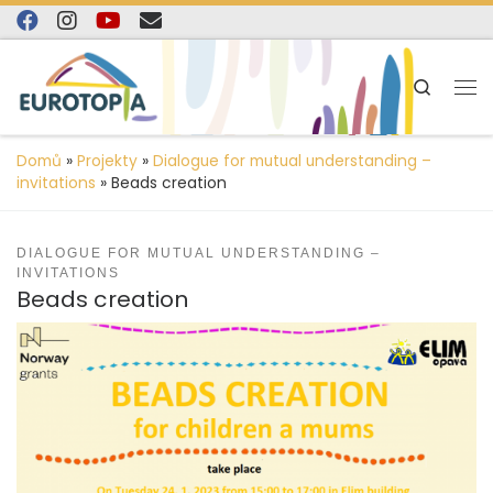
content
Skip to content
Search
Domů
»
Projekty
»
Dialogue for mutual understanding –
invitations
»
Beads creation
DIALOGUE FOR MUTUAL UNDERSTANDING –
INVITATIONS
Beads creation