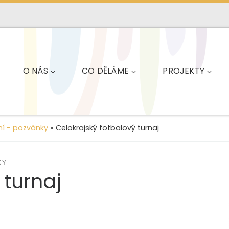
O NÁS
CO DĚLÁME
PROJEKTY
í - pozvánky
»
Celokrajský fotbalový turnaj
KY
 turnaj