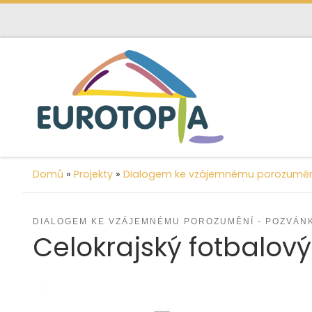
content
Skip to content
Domů
»
Projekty
»
Dialogem ke vzájemnému porozuměn
DIALOGEM KE VZÁJEMNÉMU POROZUMĚNÍ - POZVÁN
Celokrajský fotbalový