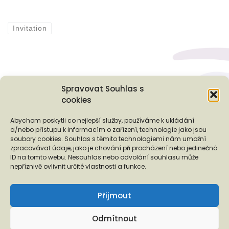
Invitation
Spravovat Souhlas s
cookies
Podporují nás...
Abychom poskytli co nejlepší služby, používáme k ukládání
a/nebo přístupu k informacím o zařízení, technologie jako jsou
soubory cookies. Souhlas s těmito technologiemi nám umožní
zpracovávat údaje, jako je chování při procházení nebo jedinečná
ID na tomto webu. Nesouhlas nebo odvolání souhlasu může
❬
❭
nepříznivě ovlivnit určité vlastnosti a funkce.
Přijmout
Odmítnout