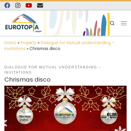
content
Skip to content
Search
Domů
»
Projekty
»
Dialogue for mutual understanding –
invitations
»
Chrismas disco
DIALOGUE FOR MUTUAL UNDERSTANDING –
INVITATIONS
Chrismas disco