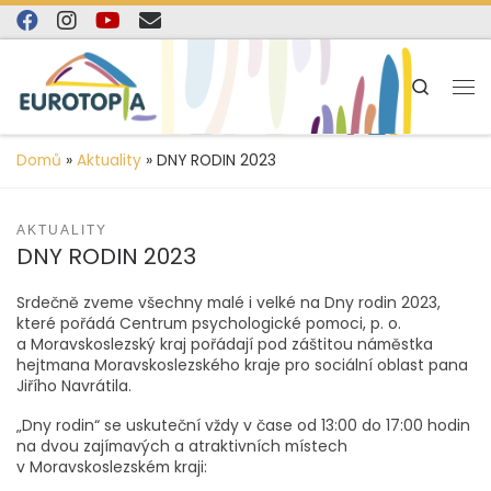
content
Skip to content
Search
Domů
»
Aktuality
»
DNY RODIN 2023
AKTUALITY
DNY RODIN 2023
Srdečně zveme všechny malé i velké na Dny rodin 2023,
které pořádá Centrum psychologické pomoci, p. o.
a Moravskoslezský kraj pořádají pod záštitou náměstka
hejtmana Moravskoslezského kraje pro sociální oblast pana
Jiřího Navrátila.
„Dny rodin“ se uskuteční vždy v čase od 13:00 do 17:00 hodin
na dvou zajímavých a atraktivních místech
v Moravskoslezském kraji: