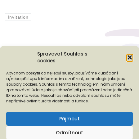
Invitation
Spravovat Souhlas s
cookies
Podporují nás...
Abychom poskytli co nejlepší služby, používáme k ukládání
a/nebo přístupu k informacím o zařízení, technologie jako jsou
soubory cookies. Souhlas s těmito technologiemi nám umožní
zpracovávat údaje, jako je chování při procházení nebo jedinečná
ID na tomto webu. Nesouhlas nebo odvolání souhlasu může
❬
❭
nepříznivě ovlivnit určité vlastnosti a funkce.
Přijmout
Odmítnout