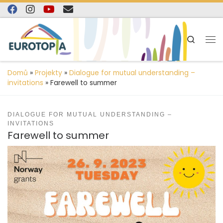
content
Skip to content
Search
Domů
»
Projekty
»
Dialogue for mutual understanding –
invitations
»
Farewell to summer
DIALOGUE FOR MUTUAL UNDERSTANDING –
INVITATIONS
Farewell to summer