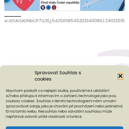
xr:d:DAGADNbCP7Q:10,j:5425008545203340089,t:24032515
Spravovat Souhlas s
cookies
Podporují nás...
Abychom poskytli co nejlepší služby, používáme k ukládání
a/nebo přístupu k informacím o zařízení, technologie jako jsou
soubory cookies. Souhlas s těmito technologiemi nám umožní
zpracovávat údaje, jako je chování při procházení nebo jedinečná
ID na tomto webu. Nesouhlas nebo odvolání souhlasu může
❬
❭
nepříznivě ovlivnit určité vlastnosti a funkce.