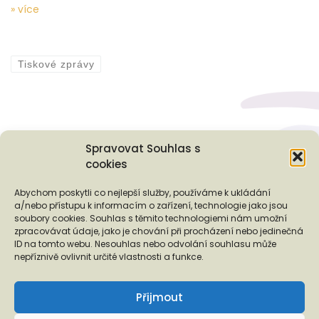
» více
Tiskové zprávy
Spravovat Souhlas s
cookies
Podporují nás...
Abychom poskytli co nejlepší služby, používáme k ukládání
a/nebo přístupu k informacím o zařízení, technologie jako jsou
soubory cookies. Souhlas s těmito technologiemi nám umožní
zpracovávat údaje, jako je chování při procházení nebo jedinečná
ID na tomto webu. Nesouhlas nebo odvolání souhlasu může
❬
❭
nepříznivě ovlivnit určité vlastnosti a funkce.
Přijmout