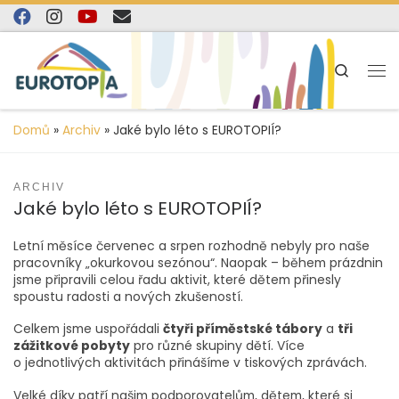
content
Skip to content
Search
Domů
»
Archiv
»
Jaké bylo léto s EUROTOPIÍ?
ARCHIV
Jaké bylo léto s EUROTOPIÍ?
Letní měsíce červenec a srpen rozhodně nebyly pro naše
pracovníky „okurkovou sezónou“. Naopak – během prázdnin
jsme připravili celou řadu aktivit, které dětem přinesly
spoustu radosti a nových zkušeností.
Celkem jsme uspořádali
čtyři příměstské tábory
a
tři
zážitkové pobyty
pro různé skupiny dětí. Více
o jednotlivých aktivitách přinášíme v tiskových zprávách.
Velké díky patří našim podporovatelům, dětem, které si