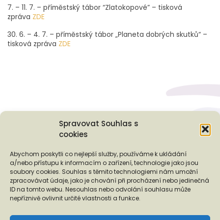
7. – 11. 7. – příměstský tábor “Zlatokopové” – tisková
zpráva
ZDE
30. 6. – 4. 7. – příměstský tábor „Planeta dobrých skutků“ –
tisková zpráva
ZDE
Spravovat Souhlas s
cookies
Podporují nás...
Abychom poskytli co nejlepší služby, používáme k ukládání
a/nebo přístupu k informacím o zařízení, technologie jako jsou
soubory cookies. Souhlas s těmito technologiemi nám umožní
zpracovávat údaje, jako je chování při procházení nebo jedinečná
ID na tomto webu. Nesouhlas nebo odvolání souhlasu může
❬
❭
nepříznivě ovlivnit určité vlastnosti a funkce.