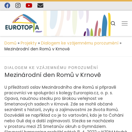
content
Skip to content
Search
Domů
»
Projekty
»
Dialogem ke vzájemnému porozumění
»
Mezinárodní den Romů v Krnově
DIALOGEM KE VZÁJEMNÉMU POROZUMĚNÍ
Mezinárodní den Romů v Krnově
U příležitosti oslav Mezinárodního dne Romů si připravili
pracovníci ve spolupráci s kolegy Euroropia.cz, o. p. s.
Opava, naučnou stezku pro širokou veřejnost ve
Smetanových sadech v Krnově. Zde se mohli občané
seznámit s historií, zvyky a zajímavostmi ze života Romů.
Dozvěděli se například co je to vartování, kdo je to Čoháni
nebo Guli daj a další zajímavosti. Stezka se nacházela
v prostoru mezi ZŠ Smetanův okruh a Gymnáziem.
Slavností happening proběhl pátek 8. 4. 2022 v NZDM Modrá