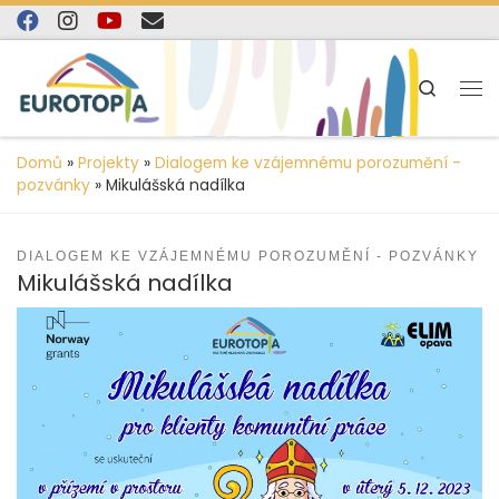
content
Skip to content
Search
Domů
»
Projekty
»
Dialogem ke vzájemnému porozumění -
pozvánky
»
Mikulášská nadílka
DIALOGEM KE VZÁJEMNÉMU POROZUMĚNÍ - POZVÁNKY
Mikulášská nadílka