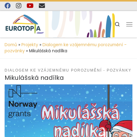
content
Skip to content
Search
Domů
»
Projekty
»
Dialogem ke vzájemnému porozumění -
pozvánky
»
Mikulášská nadílka
DIALOGEM KE VZÁJEMNÉMU POROZUMĚNÍ - POZVÁNKY
Mikulášská nadílka