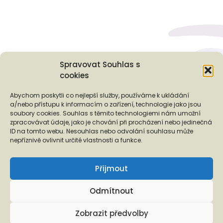
Spravovat Souhlas s
cookies
Podporují nás...
Abychom poskytli co nejlepší služby, používáme k ukládání
a/nebo přístupu k informacím o zařízení, technologie jako jsou
soubory cookies. Souhlas s těmito technologiemi nám umožní
zpracovávat údaje, jako je chování při procházení nebo jedinečná
ID na tomto webu. Nesouhlas nebo odvolání souhlasu může
❬
❭
nepříznivě ovlivnit určité vlastnosti a funkce.
Přijmout
Odmítnout
Copyright © 2026 EUROTOPIA.CZ, o.p.s.
Zobrazit předvolby