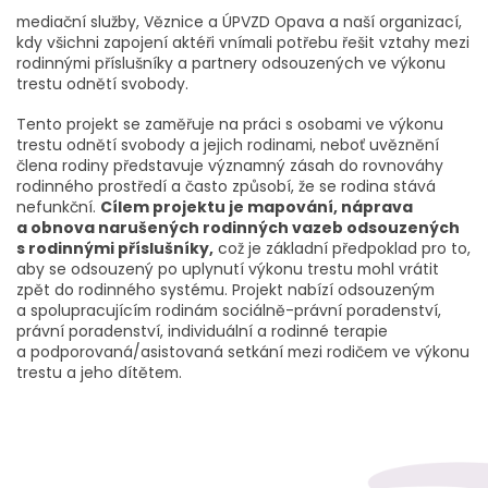
mediační služby, Věznice a ÚPVZD Opava a naší organizací,
kdy všichni zapojení aktéři vnímali potřebu řešit vztahy mezi
rodinnými příslušníky a partnery odsouzených ve výkonu
trestu odnětí svobody.
Tento projekt se zaměřuje na práci s osobami ve výkonu
trestu odnětí svobody a jejich rodinami, neboť uvěznění
člena rodiny představuje významný zásah do rovnováhy
rodinného prostředí a často způsobí, že se rodina stává
nefunkční.
Cílem projektu je mapování, náprava
a obnova narušených rodinných vazeb odsouzených
s rodinnými příslušníky,
což je základní předpoklad pro to,
aby se odsouzený po uplynutí výkonu trestu mohl vrátit
zpět do rodinného systému. Projekt nabízí odsouzeným
a spolupracujícím rodinám sociálně-právní poradenství,
právní poradenství, individuální a rodinné terapie
a podporovaná/asistovaná setkání mezi rodičem ve výkonu
trestu a jeho dítětem.