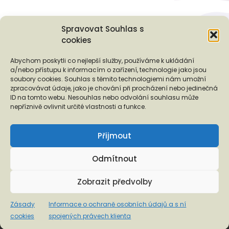
Spravovat Souhlas s
cookies
Podporují nás...
Abychom poskytli co nejlepší služby, používáme k ukládání
a/nebo přístupu k informacím o zařízení, technologie jako jsou
soubory cookies. Souhlas s těmito technologiemi nám umožní
zpracovávat údaje, jako je chování při procházení nebo jedinečná
ID na tomto webu. Nesouhlas nebo odvolání souhlasu může
❬
❭
nepříznivě ovlivnit určité vlastnosti a funkce.
Přijmout
Odmítnout
Copyright © 2026 EUROTOPIA.CZ, o.p.s.
Zobrazit předvolby
Informace o ochraně osobních údajů a s ní spojených
Zásady
Informace o ochraně osobních údajů a s ní
právech klienta
cookies
spojených právech klienta