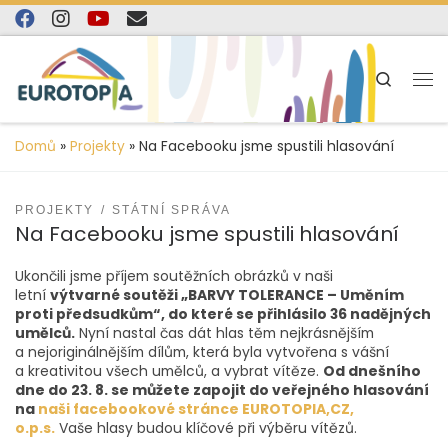
content
Skip to content
Search
Domů
»
Projekty
»
Na Facebooku jsme spustili hlasování
PROJEKTY
STÁTNÍ SPRÁVA
Na Facebooku jsme spustili hlasování
Ukončili jsme příjem soutěžních obrázků v naši
letní
výtvarné soutěži „BARVY TOLERANCE – Uměním
proti předsudkům“, do které se přihlásilo 36 nadějných
umělců.
Nyní nastal čas dát hlas těm nejkrásnějším
a nejoriginálnějším dílům, která byla vytvořena s vášní
a kreativitou všech umělců, a vybrat vítěze.
Od dnešního
dne do 23. 8. se můžete zapojit do veřejného hlasování
na
naši facebookové stránce EUROTOPIA,CZ,
o.p.s.
Vaše hlasy budou klíčové při výběru vítězů.