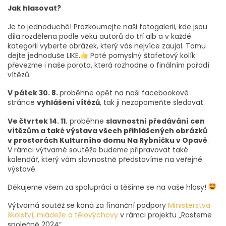
Jak hlasovat?
Je to jednoduché! Prozkoumejte naši fotogalerii, kde jsou
díla rozdělena podle věku autorů do tří alb a v každé
kategorii vyberte obrázek, který vás nejvíce zaujal. Tomu
dejte jednoduše LIKE.
Poté pomyslný štafetový kolík
převezme i naše porota, která rozhodne o finálním pořadí
vítězů.
V pátek 30. 8.
proběhne opět na naši facebookové
stránce
vyhlášení vítězů
, tak ji nezapomeňte sledovat.
Ve čtvrtek 14. 11.
proběhne
slavnostní předávání cen
vítězům a také výstava všech přihlášených obrázků
v prostorách Kulturního domu Na Rybníčku v Opavě
.
V rámci výtvarné soutěže budeme připravovat také
kalendář, který vám slavnostně představíme na veřejné
výstavě.
Děkujeme všem za spolupráci a těšíme se na vaše hlasy!
Výtvarná soutěž se koná za finanční podpory
Ministerstva
školství, mládeže a tělovýchovy
v rámci projektu „Rosteme
společně 2024“