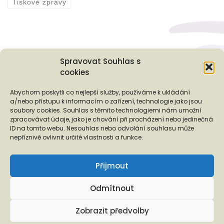
Tiskové zprávy
Spravovat Souhlas s
cookies
Podporují nás...
Abychom poskytli co nejlepší služby, používáme k ukládání
a/nebo přístupu k informacím o zařízení, technologie jako jsou
soubory cookies. Souhlas s těmito technologiemi nám umožní
zpracovávat údaje, jako je chování při procházení nebo jedinečná
ID na tomto webu. Nesouhlas nebo odvolání souhlasu může
❬
❭
nepříznivě ovlivnit určité vlastnosti a funkce.
Přijmout
Odmítnout
Copyright © 2026 EUROTOPIA.CZ, o.p.s.
Zobrazit předvolby