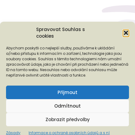
Spravovat Souhlas s
cookies
Podporují nás...
Abychom poskytli co nejlepší služby, používáme k ukládání
a/nebo přístupu k informacím o zařízení, technologie jako jsou
soubory cookies. Souhlas s těmito technologiemi nám umožní
zpracovávat údaje, jako je chování při procházení nebo jedinečná
ID na tomto webu. Nesouhlas nebo odvolání souhlasu může
❬
❭
nepříznivě ovlivnit určité vlastnosti a funkce.
Přijmout
Odmítnout
Copyright © 2026 EUROTOPIA.CZ, o.p.s.
Zobrazit předvolby
Informace o ochraně osobních údajů a s ní spojených
Zásady
Informace o ochraně osobních údajů a s ní