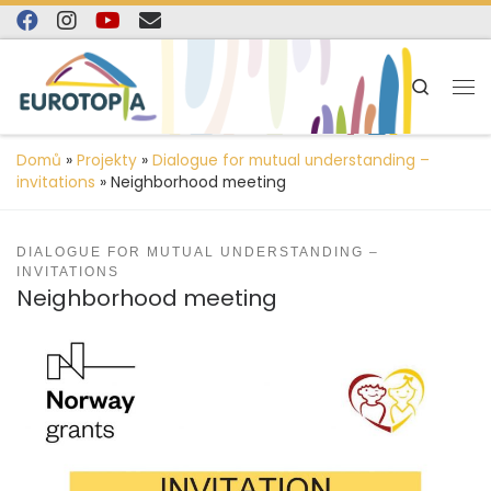
content
Skip to content
Search
Domů
»
Projekty
»
Dialogue for mutual understanding –
invitations
»
Neighborhood meeting
DIALOGUE FOR MUTUAL UNDERSTANDING –
INVITATIONS
Neighborhood meeting