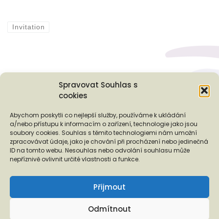
Invitation
Spravovat Souhlas s
cookies
Podporují nás...
Abychom poskytli co nejlepší služby, používáme k ukládání
a/nebo přístupu k informacím o zařízení, technologie jako jsou
soubory cookies. Souhlas s těmito technologiemi nám umožní
zpracovávat údaje, jako je chování při procházení nebo jedinečná
ID na tomto webu. Nesouhlas nebo odvolání souhlasu může
❬
❭
nepříznivě ovlivnit určité vlastnosti a funkce.
Přijmout
Odmítnout