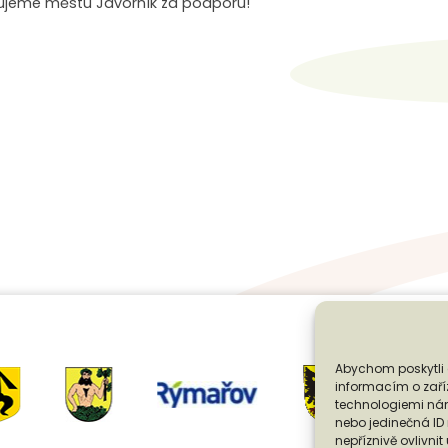
kujeme městu Javorník za podporu!
Abychom poskytli 
informacím o zaříz
technologiemi nám
nebo jedinečná I
nepříznivě ovlivnit