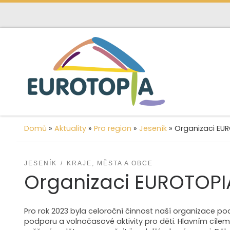
content
Skip to content
Domů
»
Aktuality
»
Pro region
»
Jeseník
»
Organizaci EUR
JESENÍK
KRAJE, MĚSTA A OBCE
Organizaci EUROTOPIA
Pro rok 2023 byla celoroční činnost naší organizace p
podporu a volnočasové aktivity pro děti. Hlavním cíle