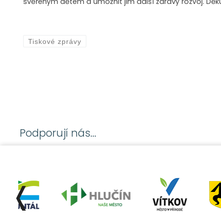
svěřeným dětem a umožnit jim další zdravý rozvoj. Dě
Tiskové zprávy
Podporují nás...
❬