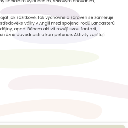
eny sociálním vyloučením, rizikovým chováním,
pojat jak zážitkově, tak výchovně a zároveň se zaměřuje
 středověké války v Anglii mezi spojenci rodů Lancasterů
ějiny, apod. Během aktivit rozvíjí svou fantazii,
 si různé dovednosti a kompetence. Aktivity zajišťují