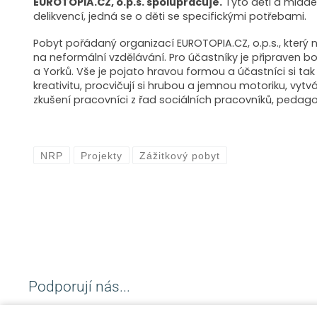
EUROTOPIA.CZ, o.p.s. spolupracuje.
Tyto děti a mládež
delikvencí, jedná se o děti se specifickými potřebami.
Pobyt pořádaný organizací EUROTOPIA.CZ, o.p.s., který n
na neformální vzdělávání. Pro účastníky je připraven bo
a Yorků. Vše je pojato hravou formou a účastníci si tak a
kreativitu, procvičují si hrubou a jemnou motoriku, vytvá
zkušení pracovníci z řad sociálních pracovníků, pedag
NRP
Projekty
Zážitkový pobyt
Podporují nás...