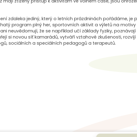
 mají ztížený přístup k aktivitám ve volném čase, jsou ohrož
ení zdaleka jediný, který o letních prázdninách pořádáme, je 
hatý program plný her, sportovních aktivit a výletů na motivy
ni neuvědomují, že se například učí základy fyziky, poznávají d
řejí si novou síť kamarádů, vytváří vztahové zkušenosti, rozvíjí
ogů, sociálních a speciálních pedagogů a terapeutů.