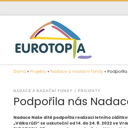
content
Skip to content
Domů
»
Projekty
»
Nadace a nadační fondy
»
Podpořila
NADACE A NADAČNÍ FONDY
PROJEKTY
Podpořila nás Nadac
Nadace Naše dítě podpořila realizaci letního zážitk
„Válka růží“ se uskuteční od 14. do 24. 8. 2022 ve Vr