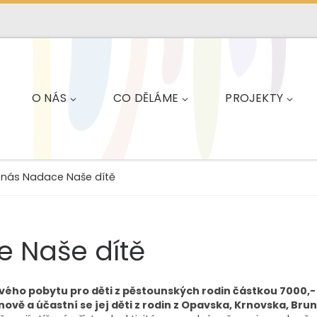
O NÁS
CO DĚLÁME
PROJEKTY
 nás Nadace Naše dítě
e Naše dítě
ového pobytu pro děti z pěstounských rodin částkou 7000,-
anově a účastní se jej děti z rodin z Opavska, Krnovska, Bru