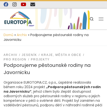
content
Skip to content
Search
Domů
»
Archiv
»
Podporujeme pěstounské rodiny na
Javornicku
ARCHIV
JESENÍK
KRAJE, MĚSTA A OBCE
PRO REGION
PROJEKTY
Podporujeme pěstounské rodiny na
Javornicku
Organizace EUROTOPIA.CZ, o.p.s., úspěšně realizovala
během roku 2024 projekt
„Podpora pěstounských rodin
na Javornicku“
, jehož cílem bylo zlepšit dostupnost
odborných služeb pro pěstounské rodiny v regionu a jejich
kompetence v péči o svěřené děti. Projekt byl zaměřen na
vzdělávání pěstounů, podporu dětí v náhradní rodinné péči