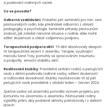
a posilování rodinných vazeb.
Co se povedlo?
Odborné vzdělávání
: Proběhlo pět seminářů pro min. osm
pěstounských rodin, kde přednášeli odborníci z oblasti
pedagogiky a psychologie. Semináře přinesly pěstounům
znalosti, jak zvládat náročné situace v rodině, dále mohli
sdílet zkušenosti a získat vzájemnou podporu.
Terapeutická podpora dětí
: Tři děti absolvovaly alespoň
tři terapeutická sezení v Jeseníku. Terapie, využívající
metodu Sand Tray, pomohly se zpracováním traumatu
a podpořily emoční stabilitu dětí.
Rodičovské klubíky
: Pravidelná setkání rodičů a pečujících
osob s dětmi posilovala rodinné vazby, sdílení zkušeností
a rodičovské dovednosti. Klubíky navštěvovalo tři až pět
pečujících osob pravidelně v období leden – červen 2024.
Zpětná vazba od účastníků potvrdila význam projektu pro
komunitu na Javornicku a Jesenicku. Pěstounské rodiny
vyjádřily přání, aby podobné aktivity pokračovaly i v dalších
letech.