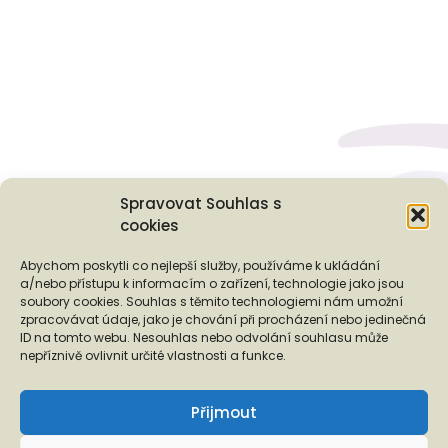
Spravovat Souhlas s
cookies
Podporují nás...
Abychom poskytli co nejlepší služby, používáme k ukládání
a/nebo přístupu k informacím o zařízení, technologie jako jsou
soubory cookies. Souhlas s těmito technologiemi nám umožní
zpracovávat údaje, jako je chování při procházení nebo jedinečná
ID na tomto webu. Nesouhlas nebo odvolání souhlasu může
❬
❭
nepříznivě ovlivnit určité vlastnosti a funkce.
Přijmout