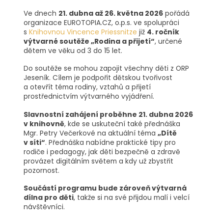
Ve dnech
21. dubna až 26. května 2026
pořádá
organizace EUROTOPIA.CZ, o.p.s. ve spolupráci
s
Knihovnou Vincence Priessnitze
již
4. ročník
výtvarné soutěže „Rodina a přijetí“
, určené
dětem ve věku od 3 do 15 let.
Do soutěže se mohou zapojit všechny děti z ORP
Jeseník. Cílem je podpořit dětskou tvořivost
a otevřít téma rodiny, vztahů a přijetí
prostřednictvím výtvarného vyjádření.
Slavnostní zahájení proběhne 21. dubna 2026
v knihovně
, kde se uskuteční také přednáška
Mgr. Petry Večerkové na aktuální téma
„Dítě
v síti“
. Přednáška nabídne praktické tipy pro
rodiče i pedagogy, jak děti bezpečně a zdravě
provázet digitálním světem a kdy už zbystřit
pozornost.
Součástí programu bude zároveň výtvarná
dílna pro děti
, takže si na své přijdou malí i velcí
návštěvníci.