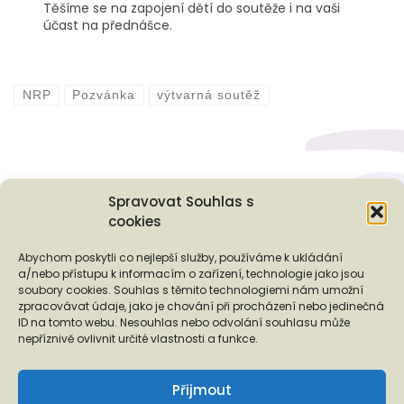
Těšíme se na zapojení dětí do soutěže i na vaši
účast na přednášce.
NRP
Pozvánka
výtvarná soutěž
Spravovat Souhlas s
cookies
Podporují nás...
Abychom poskytli co nejlepší služby, používáme k ukládání
a/nebo přístupu k informacím o zařízení, technologie jako jsou
soubory cookies. Souhlas s těmito technologiemi nám umožní
zpracovávat údaje, jako je chování při procházení nebo jedinečná
ID na tomto webu. Nesouhlas nebo odvolání souhlasu může
❬
❭
nepříznivě ovlivnit určité vlastnosti a funkce.
Přijmout