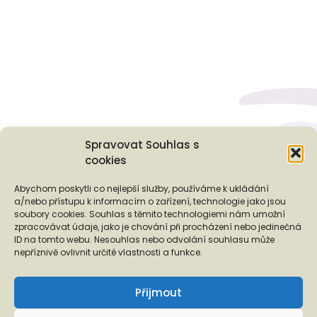
Spravovat Souhlas s
cookies
Podporují nás...
Abychom poskytli co nejlepší služby, používáme k ukládání
a/nebo přístupu k informacím o zařízení, technologie jako jsou
soubory cookies. Souhlas s těmito technologiemi nám umožní
zpracovávat údaje, jako je chování při procházení nebo jedinečná
ID na tomto webu. Nesouhlas nebo odvolání souhlasu může
❬
❭
nepříznivě ovlivnit určité vlastnosti a funkce.
Přijmout