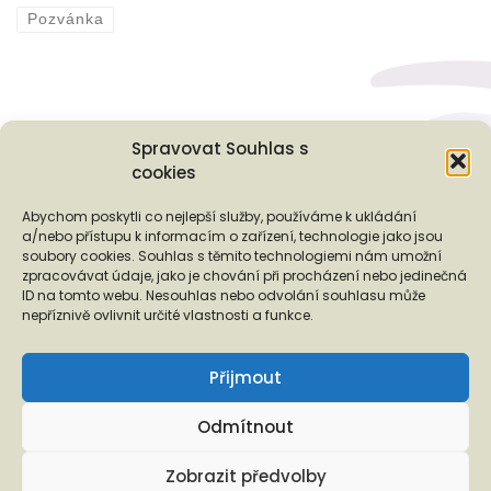
Pozvánka
Spravovat Souhlas s
cookies
Podporují nás...
Abychom poskytli co nejlepší služby, používáme k ukládání
a/nebo přístupu k informacím o zařízení, technologie jako jsou
soubory cookies. Souhlas s těmito technologiemi nám umožní
zpracovávat údaje, jako je chování při procházení nebo jedinečná
ID na tomto webu. Nesouhlas nebo odvolání souhlasu může
❬
❭
nepříznivě ovlivnit určité vlastnosti a funkce.
Přijmout
Odmítnout
Copyright © 2026 EUROTOPIA.CZ, o.p.s.
Zobrazit předvolby