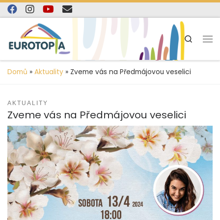
content
Skip to content
Search
Domů
»
Aktuality
»
Zveme vás na Předmájovou veselici
AKTUALITY
Zveme vás na Předmájovou veselici