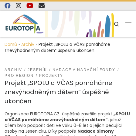
content
Skip to content
Search
Domů
»
Archiv
»
Projekt „SPOLU a VČAS pomáháme
znevýhodněným dětem“ úspěšně ukončen
ARCHIV
JESENÍK
NADACE A NADAČNÍ FONDY
PRO REGION
PROJEKTY
Projekt „SPOLU a VČAS pomáháme
znevýhodněným dětem“ úspěšně
ukončen
Organizace EUROTOPIA.CZ úspěšně završila projekt
„SPOLU
a VČAS pomáháme znevýhodněným dětem“
, jehož
cílem bylo podpořit děti ve věku 0–8 let a jejich pečující
osoby na Jesenicku. Díky podpoře
Nadace Simony