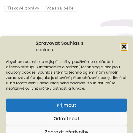
Tiskové zprávy
Včasná péče
Spravovat Souhlas s
cookies
Podporují nás...
Abychom poskytli co nejlepší služby, používáme k ukládání
a/nebo přístupu k informacím o zařízení, technologie jako jsou
soubory cookies. Souhlas s těmito technologiemi nám umožní
zpracovávat údaje, jako je chování při procházení nebo jedinečná
ID na tomto webu. Nesouhlas nebo odvolání souhlasu může
❬
❭
nepříznivě ovlivnit určité vlastnosti a funkce.
Přijmout
Odmítnout
Copyright © 2026 EUROTOPIA.CZ, o.p.s.
Zobrazit předvolby