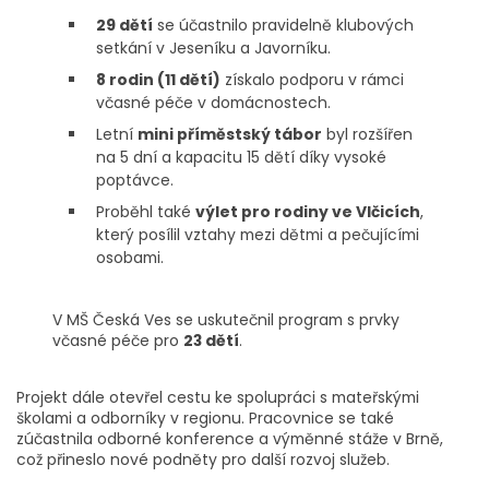
29 dětí
se účastnilo pravidelně klubových
setkání v Jeseníku a Javorníku.
8 rodin (11 dětí)
získalo podporu v rámci
včasné péče v domácnostech.
Letní
mini příměstský tábor
byl rozšířen
na 5 dní a kapacitu 15 dětí díky vysoké
poptávce.
Proběhl také
výlet pro rodiny ve Vlčicích
,
který posílil vztahy mezi dětmi a pečujícími
osobami.
V MŠ Česká Ves se uskutečnil program s prvky
včasné péče pro
23 dětí
.
Projekt dále otevřel cestu ke spolupráci s mateřskými
školami a odborníky v regionu. Pracovnice se také
zúčastnila odborné konference a výměnné stáže v Brně,
což přineslo nové podněty pro další rozvoj služeb.