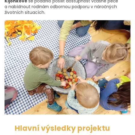
Kijonkové
se podařilo posílit dostupnost včasné péče
a nabídnout rodinám odbornou podporu v náročných
životních situacích.
Hlavní výsledky projektu