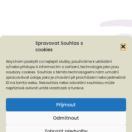
Spravovat Souhlas s
cookies
Podporují nás...
Abychom poskytli co nejlepší služby, používáme k ukládání
a/nebo přístupu k informacím o zařízení, technologie jako jsou
soubory cookies. Souhlas s těmito technologiemi nám umožní
zpracovávat údaje, jako je chování při procházení nebo jedinečná
ID na tomto webu. Nesouhlas nebo odvolání souhlasu může
❬
❭
nepříznivě ovlivnit určité vlastnosti a funkce.
Přijmout
Odmítnout
Copyright © 2026 EUROTOPIA.CZ, o.p.s.
Zobrazit předvolby