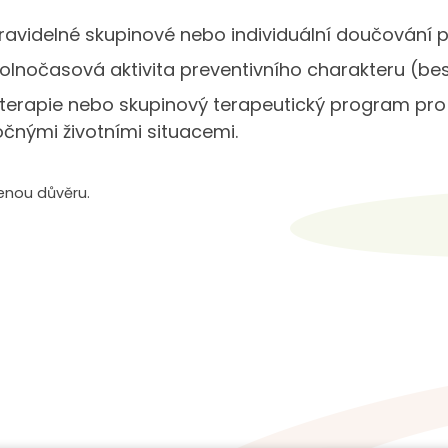
ravidelné skupinové nebo individuální doučování 
volnočasová aktivita preventivního charakteru (be
 terapie nebo skupinový terapeutický program pro d
čnými životními situacemi.
enou důvěru.