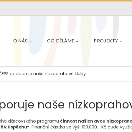
O NÁS
CO DĚLÁME
PROJEKTY
ČEPS podporuje naše nízkoprahové kluby
poruje naše nízkopraho
 svého dárcovského programu
činnost našich dvou nízkopraho
ě k úspěchu“
. Finanční částka ve výši 100.000,- Kč bude využita