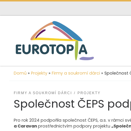
content
Skip to content
Domů
»
Projekty
»
Firmy a soukromí dárci
»
Společnost 
FIRMY A SOUKROMÍ DÁRCI
PROJEKTY
Společnost ČEPS pod
Pro rok 2024 podpořila společnost ČEPS, a.s. v rámci
a Caravan
prostřednictvím podpory projektu
„Společn