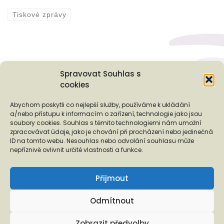
Tiskové zprávy
Spravovat Souhlas s
cookies
Podporují nás...
Abychom poskytli co nejlepší služby, používáme k ukládání
a/nebo přístupu k informacím o zařízení, technologie jako jsou
soubory cookies. Souhlas s těmito technologiemi nám umožní
zpracovávat údaje, jako je chování při procházení nebo jedinečná
ID na tomto webu. Nesouhlas nebo odvolání souhlasu může
❬
❭
nepříznivě ovlivnit určité vlastnosti a funkce.
Přijmout
Odmítnout
Copyright © 2026 EUROTOPIA.CZ, o.p.s.
Zobrazit předvolby