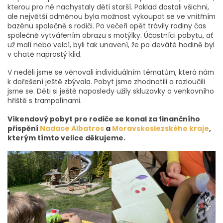
kterou pro ně nachystaly děti starší. Poklad dostali všichni,
ale největší odměnou byla možnost vykoupat se ve vnitřním
bazénu společně s rodiči. Po večeři opět trávily rodiny čas
společně vytvářením obrazu s motýlky. Účastníci pobytu, ať
už malí nebo velcí, byli tak unavení, že po deváté hodině byl
v chatě naprostý klid.
V neděli jsme se věnovali individuálním tématům, která nám
k dořešení ještě zbývala. Pobyt jsme zhodnotili a rozloučili
jsme se. Děti si ještě naposledy užily skluzavky a venkovního
hřiště s trampolínami.
Víkendový pobyt pro rodiče se konal za finančního
přispění
Nadace Albatros
a
Moravskoslezského kraje
,
kterým tímto velice děkujeme.