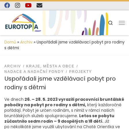
content
Skip to content
Search
Domů
»
Archiv
»
Uspořádali jsme vzdělávací pobyt pro rodiny
s dětmi
ARCHIV
KRAJE, MĚSTA A OBCE
NADACE A NADAČNÍ FONDY
PROJEKTY
Uspořádali jsme vzdělávací pobyt pro
rodiny s dětmi
Ve dnech
26. – 28. 5. 2023 vyrazili pracovníci bruntálské
pobočky na pobyt pro rodiny s dětmi,
který každoročně
pořádají. Pobyt je určen rodinám, s nimiž v rámci našich
bruntálských služeb spolupracujeme.
Letos se pobytu
zúčastnilo sedm rodin – 9 dospělých a 18 dětí.
Již
po několikáté jsme využili ubytování na Chatě Orientka ve