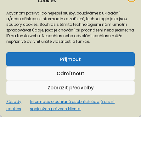
cookies
Abychom poskytli co nejlepší služby, používáme k ukládání
a/nebo přístupu k informacím o zařízení, technologie jako jsou
soubory cookies. Souhlas s těmito technologiemi nám umožní
zpracovávat údaje, jako je chování při procházení nebo jedinečná
ID na tomto webu. Nesouhlas nebo odvolání souhlasu může
nepříznivě ovlivnit určité vlastnosti a funkce.
Tiskové zprávy
Přijmout
Odmítnout
Zobrazit předvolby
Podporují nás...
Zásady
Informace o ochraně osobních údajů a s ní
cookies
spojených právech klienta
❬
❭