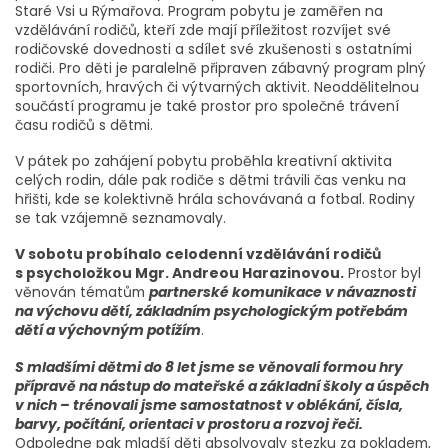
Staré Vsi u Rýmařova. Program pobytu je zaměřen na
vzdělávání rodičů, kteří zde mají příležitost rozvíjet své
rodičovské dovednosti a sdílet své zkušenosti s ostatními
rodiči. Pro děti je paralelně připraven zábavný program plný
sportovních, hravých či výtvarných aktivit. Neoddělitelnou
součástí programu je také prostor pro společné trávení
času rodičů s dětmi.
V pátek po zahájení pobytu proběhla kreativní aktivita
celých rodin, dále pak rodiče s dětmi trávili čas venku na
hřišti, kde se kolektivně hrála schovávaná a fotbal. Rodiny
se tak vzájemně seznamovaly.
V sobotu probíhalo celodenní vzdělávání rodičů
s psycholožkou Mgr. Andreou Harazinovou.
Prostor byl
věnován tématům
partnerské komunikace v návaznosti
na výchovu dětí, základním psychologickým potřebám
dětí a výchovným potížím
.
S mladšími dětmi do 8 let jsme se věnovali formou hry
přípravě na nástup do mateřské a základní školy a úspěch
v nich – trénovali jsme samostatnost v oblékání, čísla,
barvy, počítání, orientaci v prostoru a rozvoj řeči.
Odpoledne pak mladší děti absolvovaly stezku za pokladem,