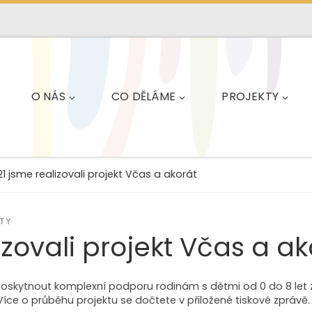
O NÁS
CO DĚLÁME
PROJEKTY
1 jsme realizovali projekt Včas a akorát
TY
izovali projekt Včas a ak
 poskytnout komplexní podporu rodinám s dětmi od 0 do 8 let
íce o průběhu projektu se dočtete v přiložené tiskové zprávě.