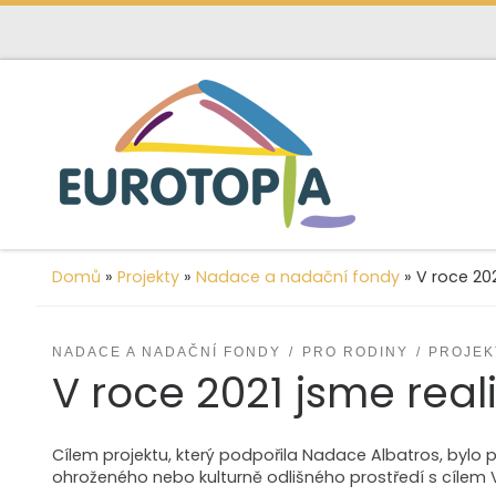
content
Skip to content
Domů
»
Projekty
»
Nadace a nadační fondy
»
V roce 202
NADACE A NADAČNÍ FONDY
PRO RODINY
PROJEK
V roce 2021 jsme real
Cílem projektu, který podpořila Nadace Albatros, bylo
ohroženého nebo kulturně odlišného prostředí s cílem V