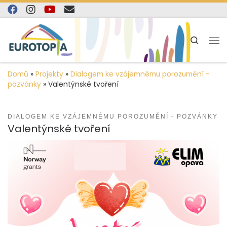
content
Skip to content
Search
Domů
»
Projekty
»
Dialogem ke vzájemnému porozumění -
pozvánky
»
Valentýnské tvoření
DIALOGEM KE VZÁJEMNÉMU POROZUMĚNÍ - POZVÁNKY
Valentýnské tvoření