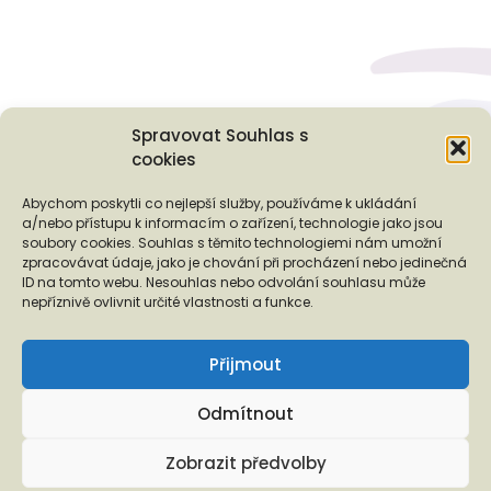
Spravovat Souhlas s
cookies
Podporují nás...
Abychom poskytli co nejlepší služby, používáme k ukládání
a/nebo přístupu k informacím o zařízení, technologie jako jsou
soubory cookies. Souhlas s těmito technologiemi nám umožní
zpracovávat údaje, jako je chování při procházení nebo jedinečná
ID na tomto webu. Nesouhlas nebo odvolání souhlasu může
❬
❭
nepříznivě ovlivnit určité vlastnosti a funkce.
Přijmout
Odmítnout
Copyright © 2026 EUROTOPIA.CZ, o.p.s.
Zobrazit předvolby