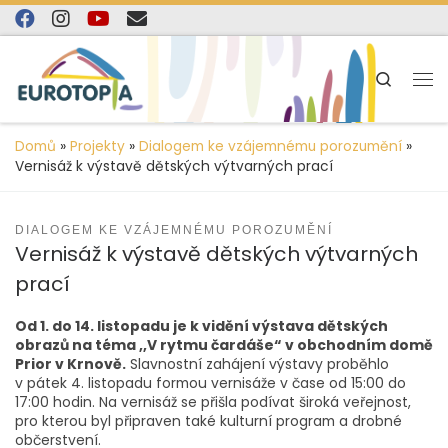
content
Skip to content
Search
Domů
»
Projekty
»
Dialogem ke vzájemnému porozumění
»
Vernisáž k výstavě dětských výtvarných prací
DIALOGEM KE VZÁJEMNÉMU POROZUMĚNÍ
Vernisáž k výstavě dětských výtvarných
prací
Od 1. do 14. listopadu je k vidění výstava dětských
obrazů na téma ,,V rytmu čardáše“ v obchodním domě
Prior v Krnově.
Slavnostní zahájení výstavy proběhlo
v pátek 4. listopadu formou vernisáže v čase od 15:00 do
17:00 hodin. Na vernisáž se přišla podívat široká veřejnost,
pro kterou byl připraven také kulturní program a drobné
občerstvení.