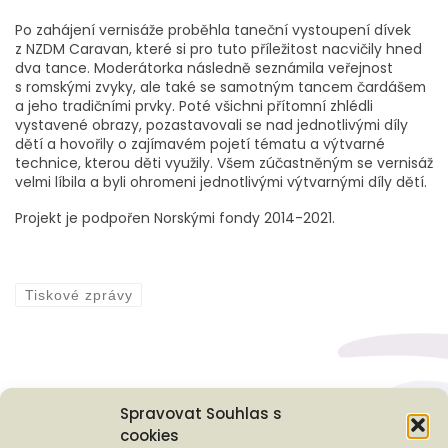
Po zahájení vernisáže proběhla taneční vystoupení dívek
z NZDM Caravan, které si pro tuto příležitost nacvičily hned
dva tance. Moderátorka následně seznámila veřejnost
s romskými zvyky, ale také se samotným tancem čardášem
a jeho tradičními prvky. Poté všichni přítomní zhlédli
vystavené obrazy, pozastavovali se nad jednotlivými díly
dětí a hovořily o zajímavém pojetí tématu a výtvarné
technice, kterou děti využily. Všem zúčastněným se vernisáž
velmi líbila a byli ohromeni jednotlivými výtvarnými díly dětí.
Projekt je podpořen Norskými fondy 2014-2021.
Tiskové zprávy
Spravovat Souhlas s
cookies