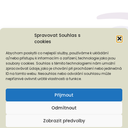
Spravovat Souhlas s
cookies
Podporují nás...
Abychom poskytli co nejlepší služby, používáme k ukládání
a/nebo přístupu k informacím o zařízení, technologie jako jsou
soubory cookies. Souhlas s těmito technologiemi nám umožní
zpracovávat údaje, jako je chování při procházení nebo jedinečná
ID na tomto webu. Nesouhlas nebo odvolání souhlasu může
❬
❭
nepříznivě ovlivnit určité vlastnosti a funkce.
Přijmout
Odmítnout
Copyright © 2026 EUROTOPIA.CZ, o.p.s.
Zobrazit předvolby