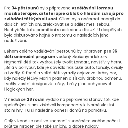
Pro
34 pěstounů
bylo připraveno
vzdělávání formou
muzikoterapie, arteterapie a blok o hledání zdrojů pro
zvládání těžkých situací
. Cílem bylo načerpat energii do
dalších letních dní, zrelaxovat se a sdílet mezi sebou.
Nechybělo také promítání s následnou diskuzí. U dospělých
bylo diskutováno hojně o Kratomu a následcích jeho
nadužívání.
Během celého vzdělávání pěstounů byl připraven
pro 36
dětí animační program
vedený zkušenými lektory.
Nejmenší děti tak vyzkoušely tvořit Landart, navštívily hernu
„Bělá v pohybu“, kde je dovezlo hasičské auto, tančily, cvičily
a tvořily. Střední a velké děti vyrazily objevovat krásy hor,
kdy nalezly léčivý Mariin pramen a získaly drobnou odměnu,
tvořily vlastní designové tašky, hrály plno pohybových
i logických her.
V neděli se
28 rodin
vydalo na připravená stanoviště, kde
společnými silami získávali komponenty k tvorbě vlastní
stolní hry. Tu si následně odnesli domů na památku.
Celý víkend se nesl ve znamení slunečně-dusného počasí,
průtrže mračen ale také smíchu a dobré nálady.