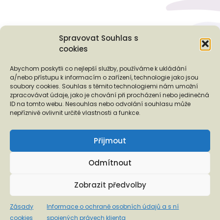
Spravovat Souhlas s
cookies
Podporují nás...
Abychom poskytli co nejlepší služby, používáme k ukládání
a/nebo přístupu k informacím o zařízení, technologie jako jsou
soubory cookies. Souhlas s těmito technologiemi nám umožní
zpracovávat údaje, jako je chování při procházení nebo jedinečná
ID na tomto webu. Nesouhlas nebo odvolání souhlasu může
❬
❭
nepříznivě ovlivnit určité vlastnosti a funkce.
Přijmout
Odmítnout
Copyright © 2026 EUROTOPIA.CZ, o.p.s.
Zobrazit předvolby
Informace o ochraně osobních údajů a s ní spojených právech
Zásady
Informace o ochraně osobních údajů a s ní
klienta
cookies
spojených právech klienta