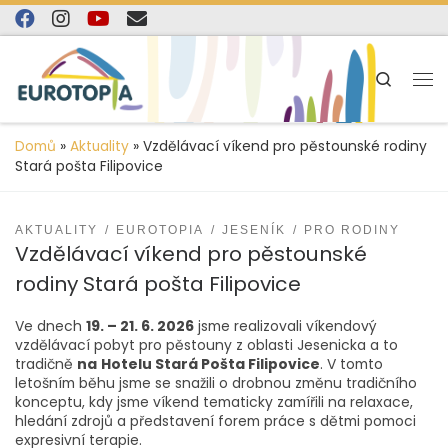
content
Skip to content
Search
Domů
»
Aktuality
»
Vzdělávací víkend pro pěstounské rodiny
Stará pošta Filipovice
AKTUALITY
EUROTOPIA
JESENÍK
PRO RODINY
Vzdělávací víkend pro pěstounské
rodiny Stará pošta Filipovice
Ve dnech
19. – 21. 6. 2026
jsme realizovali víkendový
vzdělávací pobyt pro pěstouny z oblasti Jesenicka a to
tradičně
na
Hotelu Stará Pošta Filipovice
. V tomto
letošním běhu jsme se snažili o drobnou změnu tradičního
konceptu, kdy jsme víkend tematicky zamířili na relaxace,
hledání zdrojů a představení forem práce s dětmi pomoci
expresivní terapie.