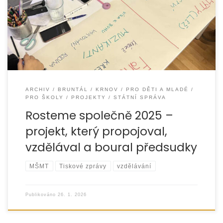
společně 2025“, jehož cílem bylo podporovat porozumění
mezi lidmi, posilovat respekt k odlišnostem a předcházet
ARCHIV
BRUNTÁL
KRNOV
PRO DĚTI A MLADÉ
PRO ŠKOLY
PROJEKTY
STÁTNÍ SPRÁVA
Rosteme společně 2025 –
projekt, který propojoval,
vzdělával a boural předsudky
MŠMT
Tiskové zprávy
vzdělávání
Publikováno
26. 1. 2026