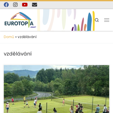
content
Skip to content
Search
Domů
»
vzdělávání
vzdělávání
Ve dnech 19. – 21. 6. 2026 jsme realizovali víkendový
vzdělávací pobyt pro pěstouny z oblasti Jesenicka a to
tradičně na Hotelu Stará Pošta