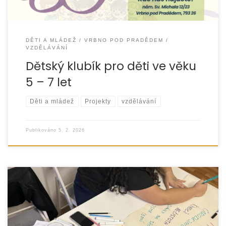
DĚTI A MLÁDEŽ
VRBNO POD PRADĚDEM
VZDĚLÁVÁNÍ
Dětský klubík pro děti ve věku
5 – 7 let
Děti a mládež
Projekty
vzdělávání
Publikováno
5. 2. 2026
Během roku 2025 jsme realizovali projekt „Rosteme