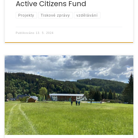
Active Citizens Fund
Projekty
Tiskové zprávy
vzdělávání
Publikováno
13. 5. 2024
Ve dnech 6.-.8.10.2023 jsme realizovali další ze
vzdělávacích pobytů pro pěstouny. Pobyt se uskutečnil
v horském hotelu Brans na Malé Morávce,