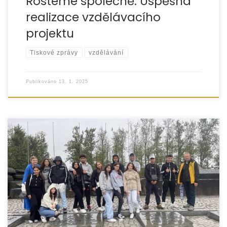
Rosteme společně: Úspěšná
realizace vzdělávacího
projektu
Tiskové zprávy
vzdělávání
Publikováno
13. 1. 2025
Dne 9. září 2024 jsme uspořádali dlouho plánovaný
vzdělávací zájezd do koncentračního tábora Auschwitz
v Osvětimi. Cílem této významné akce bylo podpořit