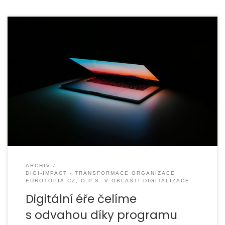
S koncem dubna jsme ukončili projekt „DIGI-IMPACT –
Transformace organizace EUROTOPIA.CZ, o.p.s. v oblasti
digitalizace“, který podpořila Nadace OSF v rámci
programu
ARCHIV
DIGI-IMPACT - TRANSFORMACE ORGANIZACE
EUROTOPIA.CZ, O.P.S. V OBLASTI DIGITALIZACE
Digitální éře čelíme
s odvahou díky programu