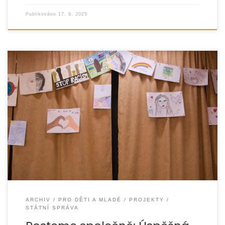
Publikováno
17. 9. 2025
Díky finanční podpoře Ministerstva školství, mládeže
a tělovýchovy ČR se podařilo úspěšně realizovat projekt
zaměřený na prevenci rasismu a xenofobie a posílení
vzájemného
ARCHIV
PRO DĚTI A MLADÉ
PROJEKTY
STÁTNÍ SPRÁVA