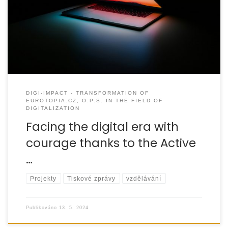
Transformation of EUROTOPIA.CZ, o.p.s. in the field of
digitalization“,
DIGI-IMPACT - TRANSFORMATION OF
EUROTOPIA.CZ, O.P.S. IN THE FIELD OF
DIGITALIZATION
Facing the digital era with
courage thanks to the Active
…
Projekty
Tiskové zprávy
vzdělávání
Publikováno
13. 5. 2024