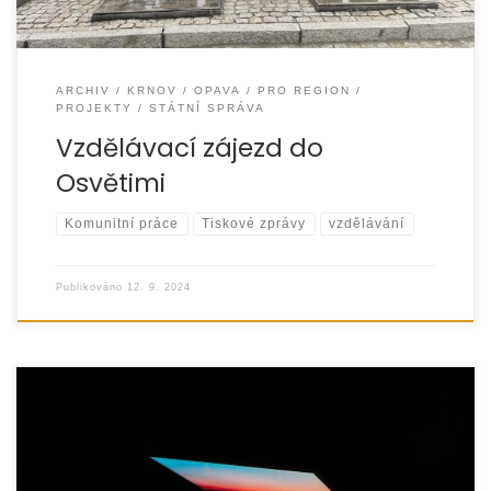
ARCHIV
KRNOV
OPAVA
PRO REGION
PROJEKTY
STÁTNÍ SPRÁVA
Vzdělávací zájezd do
Osvětimi
Komunitní práce
Tiskové zprávy
vzdělávání
Publikováno
12. 9. 2024
At the end of April, we finished the project „DIGI-IMPACT –