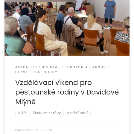
Ve dnech 29. – 31. května 2026 jsme uspořádali další
vzdělávací víkend pro pěstounské rodiny. Tradičně jsme
se setkali v příjemném prostředí
AKTUALITY
BRUNTÁL
EUROTOPIA
KRNOV
OPAVA
PRO RODINY
Vzdělávací víkend pro
pěstounské rodiny v Davidově
Mlýně
NRP
Tiskové zprávy
vzdělávání
Publikováno
25. 6. 2026