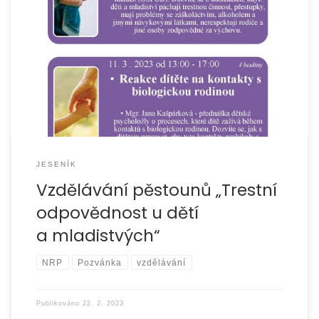
JESENÍK
Vzdělávání pěstounů „Trestní
odpovědnost u dětí
a mladistvých“
NRP
Pozvánka
vzdělávání
Publikováno
22. 2. 2023