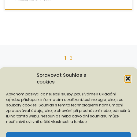
Posts navigation
1
2
Ol
OLDER POSTS
Spravovat Souhlas s
cookies
Podporují nás...
Abychom poskytli co nejlepší služby, používáme k ukládání
a/nebo přístupu k informacím o zařízení, technologie jako jsou
soubory cookies. Souhlas s těmito technologiemi nám umožní
zpracovávat údaje, jako je chování při procházení nebo jedinečná
ID na tomto webu. Nesouhlas nebo odvolání souhlasu může
❬
❭
nepříznivě ovlivnit určité vlastnosti a funkce.