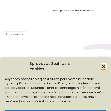
Pozvánka
Spravovat Souhlas s
cookies
Podporují nás...
Abychom poskytli co nejlepší služby, používáme k ukládání
a/nebo přístupu k informacím o zařízení, technologie jako jsou
soubory cookies. Souhlas s těmito technologiemi nám umožní
zpracovávat údaje, jako je chování při procházení nebo jedinečná
ID na tomto webu. Nesouhlas nebo odvolání souhlasu může
❬
❭
nepříznivě ovlivnit určité vlastnosti a funkce.