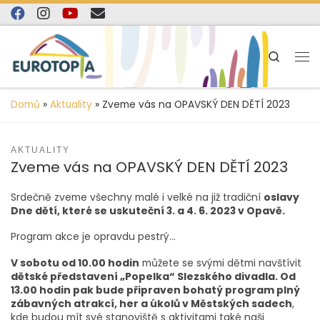
content
Skip to content
Search
Domů
»
Aktuality
»
Zveme vás na OPAVSKÝ DEN DĚTÍ 2023
AKTUALITY
Zveme vás na OPAVSKÝ DEN DĚTÍ 2023
Srdečně zveme všechny malé i velké na již tradiční
oslavy
Dne dětí, které se uskuteční 3. a 4. 6. 2023 v Opavě.
Program akce je opravdu pestrý…
V sobotu od 10.00 hodin
můžete se svými dětmi navštívit
dětské představení „Popelka“ Slezského divadla. Od
13.00 hodin pak bude připraven bohatý program plný
zábavných atrakcí, her a úkolů v Městských sadech
,
kde budou mít své stanoviště s aktivitami také naši