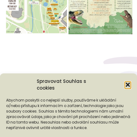
Spravovat Souhlas s
cookies
Podporují nás...
Abychom poskytli co nejlepší služby, používáme k ukládání
a/nebo přístupu k informacím o zařízení, technologie jako jsou
soubory cookies. Souhlas s těmito technologiemi nám umožní
zpracovávat údaje, jako je chování při procházení nebo jedinečná
ID na tomto webu. Nesouhlas nebo odvolání souhlasu může
❬
❭
nepříznivě ovlivnit určité vlastnosti a funkce.