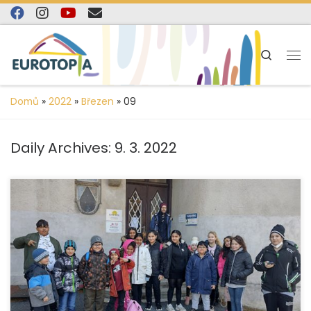
content
Skip to content
Search
Domů
»
2022
»
Březen
»
09
Daily Archives:
9. 3. 2022
Během jarních prázdnin uspořádali pracovníci několik
výletu v rámci příměstského tábora pro děti z Krnova
a blízkého okolí. O programu jednotlivých výletů se více