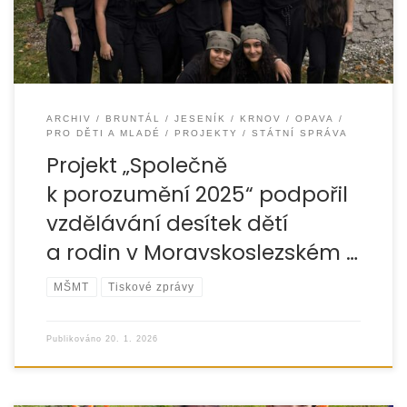
ARCHIV
BRUNTÁL
JESENÍK
KRNOV
OPAVA
PRO DĚTI A MLADÉ
PROJEKTY
STÁTNÍ SPRÁVA
Projekt „Společně
k porozumění 2025“ podpořil
vzdělávání desítek dětí
a rodin v Moravskoslezském …
MŠMT
Tiskové zprávy
Publikováno
20. 1. 2026