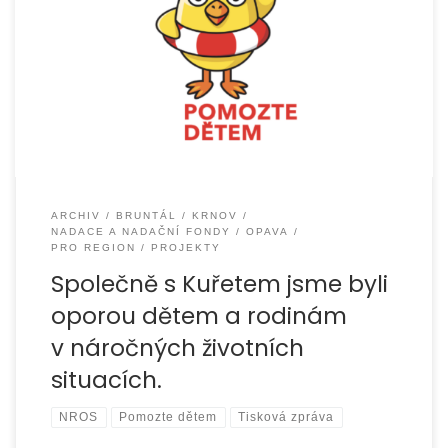
S koncem roku 2025 jsme ukončili projekt „Pomáháme
dětem posilovat duševní zdraví a odolnost“, který jsme
realizovali ve spolupráci s Kuřetem. Díky
ARCHIV
BRUNTÁL
KRNOV
NADACE A NADAČNÍ FONDY
OPAVA
PRO REGION
PROJEKTY
Společně s Kuřetem jsme byli
oporou dětem a rodinám
v náročných životních
situacích.
NROS
Pomozte dětem
Tisková zpráva