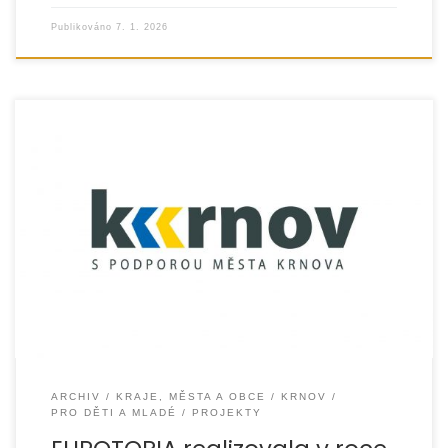
Publikováno
7. 1. 2026
V průběhu roku 2025 realizovala organizace
EUROTOPIA.CZ, o.p.s. několik preventivních projektů pro
děti, mládež a mladé dospělé z Krnova. Projekty byly
podpořeny
ARCHIV
KRAJE, MĚSTA A OBCE
KRNOV
PRO DĚTI A MLADÉ
PROJEKTY