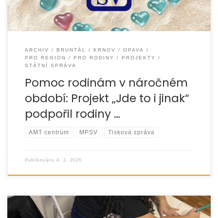
ARCHIV
BRUNTÁL
KRNOV
OPAVA
PRO REGION
PRO RODINY
PROJEKTY
STÁTNÍ SPRÁVA
Pomoc rodinám v náročném
období: Projekt „Jde to i jinak“
podpořil rodiny …
AMT centrum
MPSV
Tisková zpráva
Publikováno
4. 2. 2026