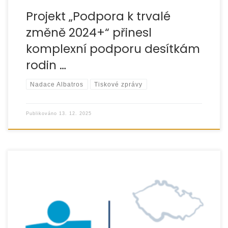
Projekt „Podpora k trvalé
změně 2024+“ přinesl
komplexní podporu desítkám
rodin …
Nadace Albatros
Tiskové zprávy
Publikováno
13. 12. 2025
Eurotopia pomohla desítkám rodin zasažených loňskými
povodněmi Organizace EUROTOPIA.CZ, o.p.s. díky finanční
podpoře ČSOB realizovala od listopadu 2024 do konce