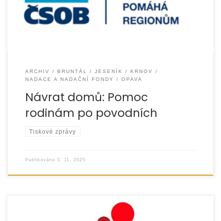
ARCHIV
BRUNTÁL
JESENÍK
KRNOV
NADACE A NADAČNÍ FONDY
OPAVA
Návrat domů: Pomoc
rodinám po povodních
Tiskové zprávy
Publikováno
3. 11. 2025