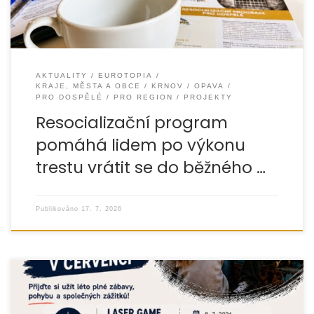
AKTUALITY
EUROTOPIA
KRAJE, MĚSTA A OBCE
KRNOV
OPAVA
PRO DOSPĚLÉ
PRO REGION
PROJEKTY
Resocializační program
pomáhá lidem po výkonu
trestu vrátit se do běžného …
Publikováno
17. 7. 2026