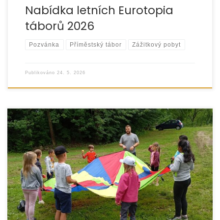
Nabídka letních Eurotopia
táborů 2026
Pozvánka
Příměstský tábor
Zážitkový pobyt
Publikováno
24. 5. 2026
Dejte dětem šanci zažít léto, které si jejich rodiny nemohou
dovolit. Pomozte dětem zažít léto plné radosti, přátelství
a nových zážitků.