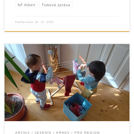
NF Albert
Tisková zpráva
Publikováno
16. 12. 2025
Organizace EUROTOPIA.CZ, o.p.s. úspěšně uzavřela další
rok realizace projektu „Podpora k trvalé změně 2024+“,
který finančně podpořila Nadace Albatros. Ten se
ARCHIV
JESENÍK
KRNOV
PRO REGION