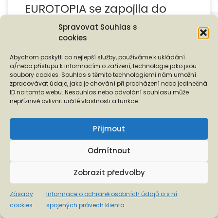
EUROTOPIA se zapojila do
Týdne nízkoprahových klubů
Spravovat Souhlas s
2025
cookies
Abychom poskytli co nejlepší služby, používáme k ukládání
Tiskové zprávy
a/nebo přístupu k informacím o zařízení, technologie jako jsou
soubory cookies. Souhlas s těmito technologiemi nám umožní
zpracovávat údaje, jako je chování při procházení nebo jedinečná
Publikováno
15. 9. 2025
ID na tomto webu. Nesouhlas nebo odvolání souhlasu může
nepříznivě ovlivnit určité vlastnosti a funkce.
Přijmout
Odmítnout
Posts navigation
Zobrazit předvolby
1
2
…
4
Zásady
Informace o ochraně osobních údajů a s ní
Ol
OLDER POSTS
cookies
spojených právech klienta