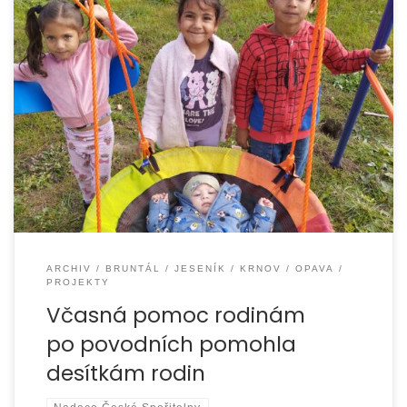
Díky finanční podpoře Nadace České spořitelny
a Platformy pro včasnou péči realizovala organizace
EUROTOPIA.CZ, o.p.s. v období od září 2024 do prosince
ARCHIV
BRUNTÁL
JESENÍK
KRNOV
OPAVA
PROJEKTY
Včasná pomoc rodinám
po povodních pomohla
desítkám rodin