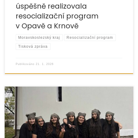
úspěšně realizovala
resocializační program
v Opavě a Krnově
Moravskoslezský kraj
Resocializační program
Tisková zpráva
Publikováno
21. 1. 2026
Organizace EUROTOPIA.CZ, o.p.s. v průběhu roku 2025
realizovala projekt „Společně k porozumění 2025“, jehož
cílem bylo podpořit vzdělávání dětí ze sociálně
znevýhodněného