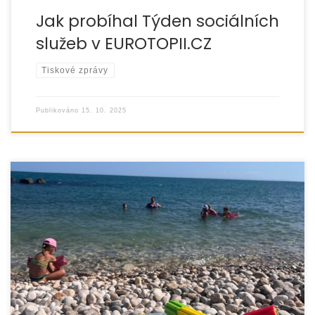
Jak probíhal Týden sociálních
služeb v EUROTOPII.CZ
Tiskové zprávy
Publikováno
15. 10. 2025
Stejně jako v červnu jsme i v září nabídli pěstounským
rodinám možnost zúčastnit se vzdělávacího pobytu na
italském poloostrově Gargano. Během tohoto pobytu