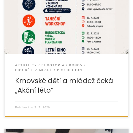
Letní prázdniny v Krnově budou letos plné pohybu, tvoření,
hudby a nezapomenutelných zážitků. Město Krnov ve
spolupráci s Armádou spásy
a organizací EUROTOPIA.CZ připravilo pro děti
AKTUALITY
EUROTOPIA
KRNOV
PRO DĚTI A MLADÉ
PRO REGION
Krnovské děti a mládež čeká
„Akční léto“
Publikováno
3. 7. 2026