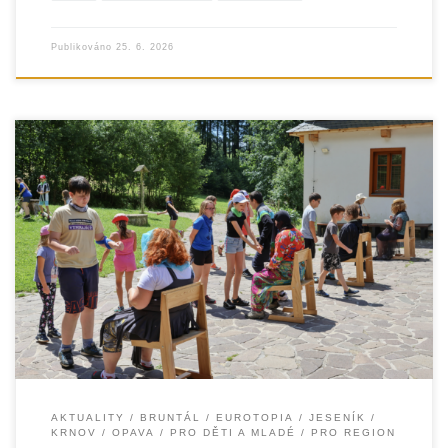
Publikováno
25. 6. 2026
Jako každý rok připravujeme na letní prázdniny řadu
volnočasových aktivit pro děti ze znevýhodněných rodin.
Cílem je zpříjemnit jim dny
AKTUALITY
BRUNTÁL
EUROTOPIA
JESENÍK
KRNOV
OPAVA
PRO DĚTI A MLADÉ
PRO REGION