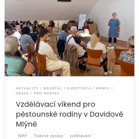
Ve dnech 29. – 31. května 2026 jsme uspořádali další
vzdělávací víkend pro pěstounské rodiny. Tradičně jsme
se setkali v příjemném prostředí
AKTUALITY
BRUNTÁL
EUROTOPIA
KRNOV
OPAVA
PRO RODINY
Vzdělávací víkend pro
pěstounské rodiny v Davidově
Mlýně
NRP
Tiskové zprávy
vzdělávání