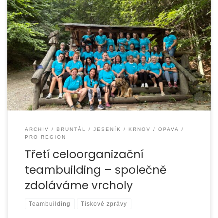
V pátek 5. září 2025 se uskutečnil již třetí celoorganizační
teambuilding naší organizace, kterého se zúčastnilo třicet
pracovníků a tři věrní
ARCHIV
BRUNTÁL
JESENÍK
KRNOV
OPAVA
PRO REGION
Třetí celoorganizační
teambuilding – společně
zdoláváme vrcholy
Teambuilding
Tiskové zprávy