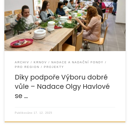
Výbor dobré vůle – Nadace Olgy Havlové podpořil
částkou 12 000 Kč projekt „Místo, kde žijeme 2025“, který
v roce 2025 realizovala organizace
ARCHIV
KRNOV
NADACE A NADAČNÍ FONDY
PRO REGION
PROJEKTY
Díky podpoře Výboru dobré
vůle – Nadace Olgy Havlové
se …
Publikováno
17. 12. 2025