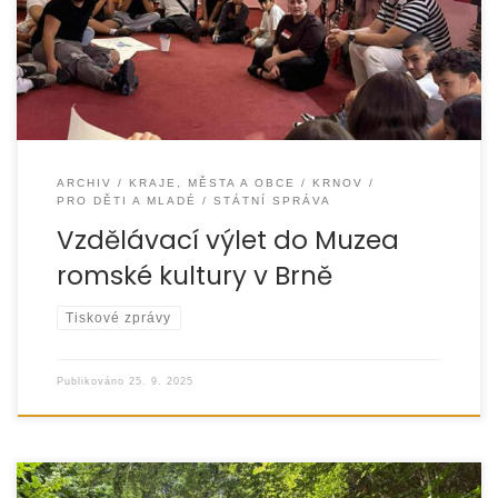
kultury. Expozice Příběh Romů nabídla dětem
ARCHIV
KRAJE, MĚSTA A OBCE
KRNOV
PRO DĚTI A MLADÉ
STÁTNÍ SPRÁVA
Vzdělávací výlet do Muzea
romské kultury v Brně
Tiskové zprávy
Publikováno
25. 9. 2025