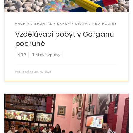
ARCHIV
BRUNTÁL
KRNOV
OPAVA
PRO RODINY
Vzdělávací pobyt v Garganu
podruhé
NRP
Tiskové zprávy
Publikováno
25. 9. 2025
V sobotu 18. září 2025 jsme uspořádali vzdělávací výlet do
Brna, jehož hlavním cílem byla návštěva Muzea romské