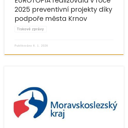
EUROTOPIA realizovala v roce
2025 preventivní projekty díky
podpoře města Krnov
Tiskové zprávy
Publikováno
6. 1. 2026
V roce 2025 organizace EUROTOPIA.CZ, o.p.s. úspěšně
realizovala projekty „Pomoc rodinám s dětmi v Bruntále“
a „Pomoc rodinám s dětmi v Krnově“. S podporou
Moravskoslezského