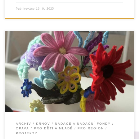
Publikováno
16. 9. 2025
Nízkoprahový klub není „jen klub“ – je to bezpečné místo,
kde začínají změny. V týdnu od 9. do 15. září 2025 proběhl
ARCHIV
KRNOV
NADACE A NADAČNÍ FONDY
OPAVA
PRO DĚTI A MLADÉ
PRO REGION
PROJEKTY