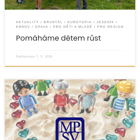
AKTUALITY
BRUNTÁL
EUROTOPIA
JESENÍK
KRNOV
OPAVA
PRO DĚTI A MLADÉ
PRO REGION
Pomáháme dětem růst
Publikováno
7. 5. 2026
Rozvod nebo rozchod rodičů patří mezi velmi náročné
životní situace, které výrazně ovlivňují zejména děti. Projekt
„Jde to i jinak – pomoc