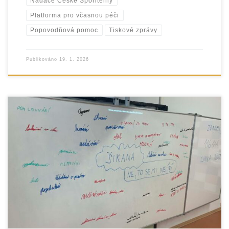
Nadace České Spořitelny
Platforma pro včasnou péči
Popovodňová pomoc
Tiskové zprávy
Publikováno
19. 1. 2026
Organizace EUROTOPIA.CZ v první polovině školního roku
2025/2026 úspěšně realizovala první část dlouhodobého
projektu Tudy cesta nevede – Preventivní programy pro