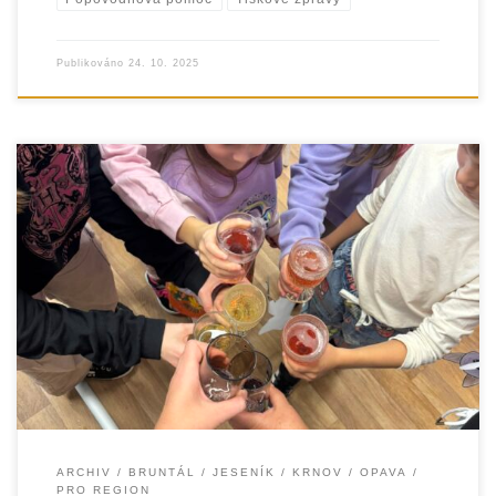
Publikováno
24. 10. 2025
V týdnu od 29. září do 3. října 2025 se organizace
EUROTOPIA.CZ, o.p.s. aktivně zapojila do celostátní
kampaně Týden sociálních služeb. Ačkoli
ARCHIV
BRUNTÁL
JESENÍK
KRNOV
OPAVA
PRO REGION