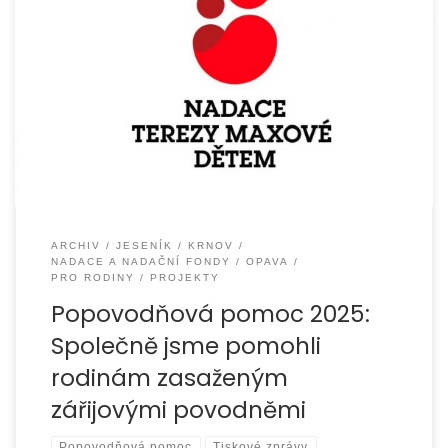
Zářijové povodně roku 2024 zasáhly Opavsko, Krnovsko
a Jesenicko. Zničily desítky domácností a připravily
mnohé rodiny o jistotu a zázemí. Organizace
EUROTOPIA.CZ, o. p. s.
ARCHIV
JESENÍK
KRNOV
NADACE A NADAČNÍ FONDY
OPAVA
PRO RODINY
PROJEKTY
Popovodňová pomoc 2025:
Společně jsme pomohli
rodinám zasaženým
zářijovými povodněmi
Popovodňová pomoc
Tiskové zprávy