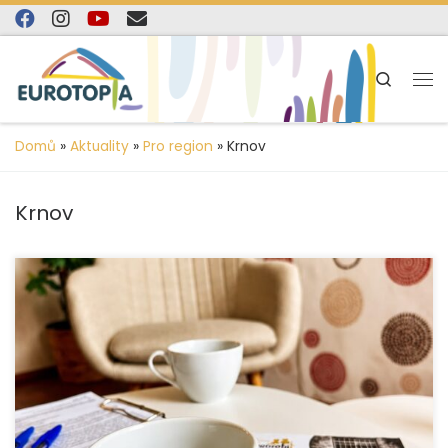
content
Skip to content
Search
Domů
»
Aktuality
»
Pro region
»
Krnov
Krnov
Organizace EUROTOPIA.CZ, o. p. s., úspěšně pokračuje
v realizaci resocializačního programu v Opavě a v Krnově.
Jeho hlavním cílem je pomáhat dospělým lidem, kteří se