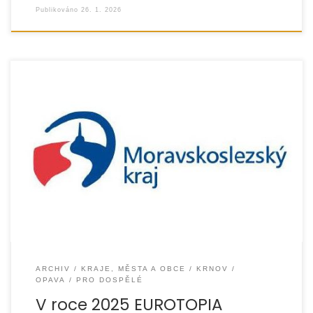
Publikováno
26. 1. 2026
Organizace EUROTOPIA.CZ, o.p.s. úspěšně realizovala
v roce 2025 Resocializační program, jehož cílem bylo
podpořit osoby po trestné činnosti při jejich návratu do
společnosti
ARCHIV
KRAJE, MĚSTA A OBCE
KRNOV
OPAVA
PRO DOSPĚLÉ
V roce 2025 EUROTOPIA