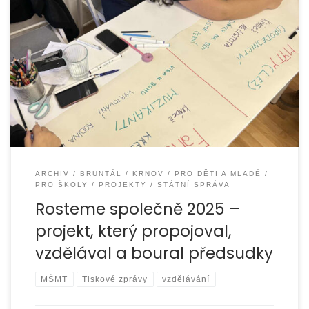
Během roku 2025 jsme realizovali projekt „Rosteme
společně 2025“, jehož cílem bylo podporovat porozumění
mezi lidmi, posilovat respekt k odlišnostem a předcházet
ARCHIV
BRUNTÁL
KRNOV
PRO DĚTI A MLADÉ
PRO ŠKOLY
PROJEKTY
STÁTNÍ SPRÁVA
Rosteme společně 2025 –
projekt, který propojoval,
vzdělával a boural předsudky
MŠMT
Tiskové zprávy
vzdělávání