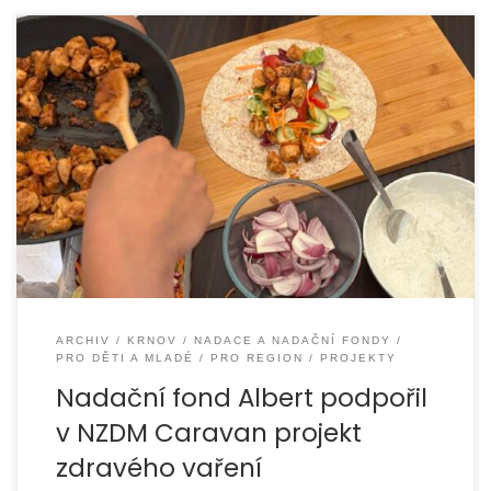
Nízkoprahové zařízení pro děti a mládež Caravan
úspěšně realizovalo projekt zaměřený na rozvoj zdravého
životního stylu a praktických dovedností v kuchyni. Díky
finanční
ARCHIV
KRNOV
NADACE A NADAČNÍ FONDY
PRO DĚTI A MLADÉ
PRO REGION
PROJEKTY
Nadační fond Albert podpořil
v NZDM Caravan projekt
zdravého vaření