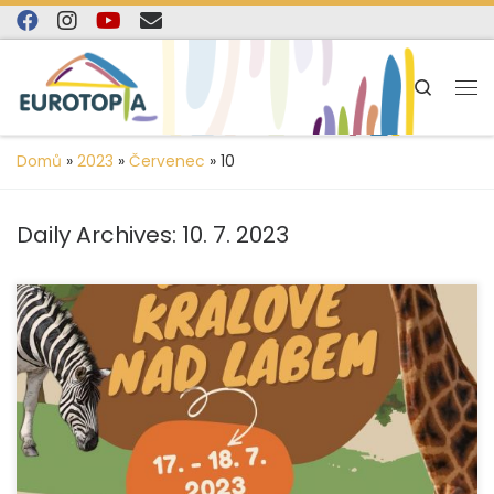
content
Skip to content
Search
Domů
»
2023
»
Červenec
»
10
Daily Archives:
10. 7. 2023