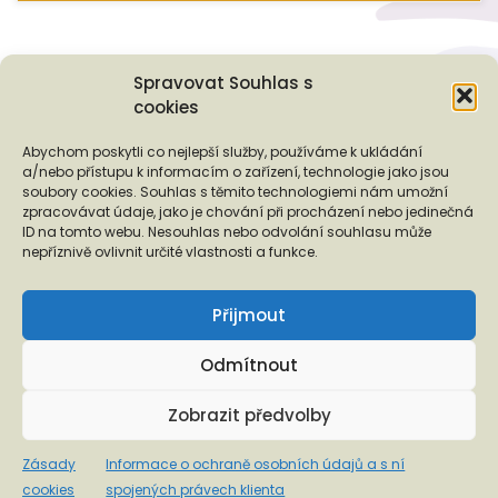
Spravovat Souhlas s
cookies
Podporují nás...
Abychom poskytli co nejlepší služby, používáme k ukládání
a/nebo přístupu k informacím o zařízení, technologie jako jsou
soubory cookies. Souhlas s těmito technologiemi nám umožní
zpracovávat údaje, jako je chování při procházení nebo jedinečná
ID na tomto webu. Nesouhlas nebo odvolání souhlasu může
❬
❭
nepříznivě ovlivnit určité vlastnosti a funkce.
Přijmout
Odmítnout
Copyright © 2026 EUROTOPIA.CZ, o.p.s.
Zobrazit předvolby
Informace o ochraně osobních údajů a s ní spojených právech
Zásady
Informace o ochraně osobních údajů a s ní
klienta
cookies
spojených právech klienta