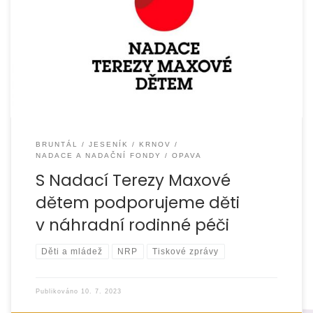
Pro období 1. 1. – 30. 6. 2023 jsme získali nadační příspěvek
28.000,- Kč od Nadace Terezy Maxové dětem na realizaci
projektu s názvem […]
BRUNTÁL
JESENÍK
KRNOV
NADACE A NADAČNÍ FONDY
OPAVA
S Nadací Terezy Maxové
dětem podporujeme děti
v náhradní rodinné péči
Děti a mládež
NRP
Tiskové zprávy
Publikováno
10. 7. 2023