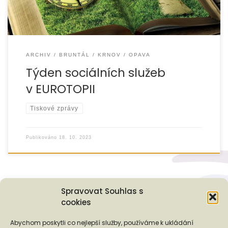
ARCHIV
BRUNTÁL
KRNOV
OPAVA
Týden sociálních služeb
v EUROTOPII
Tiskové zprávy
Publikováno
18. 10. 2023
Spravovat Souhlas s
cookies
Podporují nás...
Abychom poskytli co nejlepší služby, používáme k ukládání