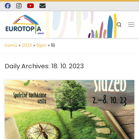
content
Skip to content
Search
Domů
»
2023
»
Říjen
»
18
Daily Archives:
18. 10. 2023
Ve dnech 2. – 8. 10. 2023 se konal již 15. Týden sociálních
služeb, který přináší naši organizaci možnost otevřít se
veřejnosti […]